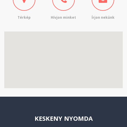
Térkép
Hívjon minket
Írjon nekünk
KESKENY NYOMDA