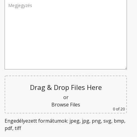
Drag & Drop Files Here
or
Browse Files
0
of 20
Engedélyezett formátumok: jpeg, jpg, png, svg, bmp,
pdf, tiff