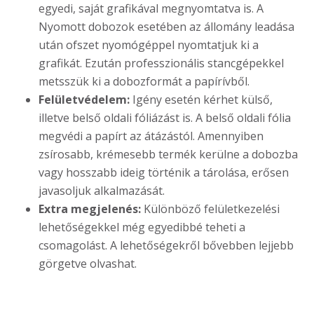
egyedi, saját grafikával megnyomtatva is. A
Nyomott dobozok esetében az állomány leadása
után ofszet nyomógéppel nyomtatjuk ki a
grafikát. Ezután professzionális stancgépekkel
metsszük ki a dobozformát a papírívből.
Felületvédelem:
Igény esetén kérhet külső,
illetve belső oldali fóliázást is. A belső oldali fólia
megvédi a papírt az átázástól. Amennyiben
zsírosabb, krémesebb termék kerülne a dobozba
vagy hosszabb ideig történik a tárolása, erősen
javasoljuk alkalmazását.
Extra megjelenés:
Különböző felületkezelési
lehetőségekkel még egyedibbé teheti a
csomagolást. A lehetőségekről bővebben lejjebb
görgetve olvashat.