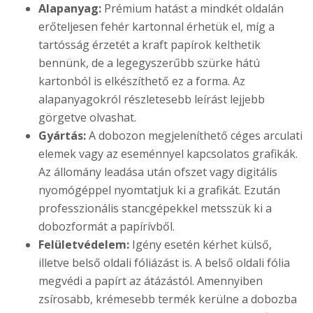
Alapanyag:
Prémium hatást a mindkét oldalán
erőteljesen fehér kartonnal érhetük el, míg a
tartósság érzetét a kraft papírok kelthetik
bennünk, de a legegyszerűbb szürke hátú
kartonból is elkészíthető ez a forma. Az
alapanyagokról részletesebb leírást lejjebb
görgetve olvashat.
Gyártás:
A dobozon megjeleníthető céges arculati
elemek vagy az eseménnyel kapcsolatos grafikák.
Az állomány leadása után ofszet vagy digitális
nyomógéppel nyomtatjuk ki a grafikát. Ezután
professzionális stancgépekkel metsszük ki a
dobozformát a papírívből.
Felületvédelem:
Igény esetén kérhet külső,
illetve belső oldali fóliázást is. A belső oldali fólia
megvédi a papírt az átázástól. Amennyiben
zsírosabb, krémesebb termék kerülne a dobozba